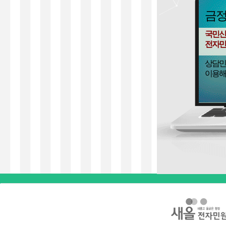
금
국민신
전자민
상담민
이용해