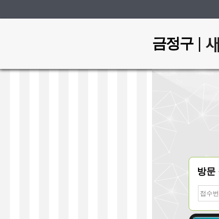
|
금정구
방문
접
수
번
호